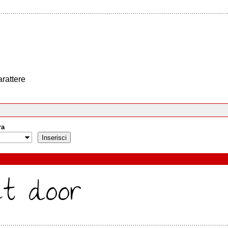
arattere
ra