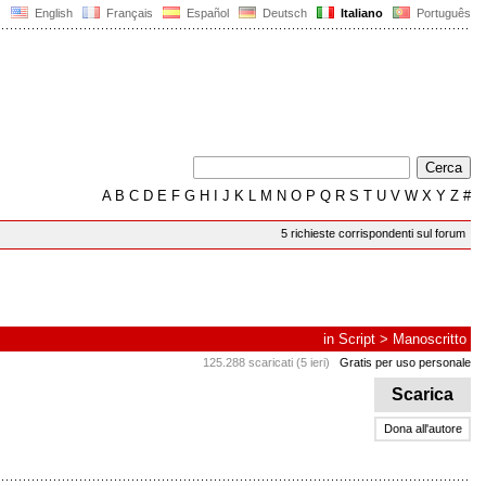
English
Français
Español
Deutsch
Italiano
Português
A
B
C
D
E
F
G
H
I
J
K
L
M
N
O
P
Q
R
S
T
U
V
W
X
Y
Z
#
5 richieste corrispondenti sul forum
in
Script
>
Manoscritto
125.288 scaricati (5 ieri)
Gratis per uso personale
Scarica
Dona all'autore