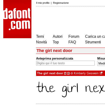
Il mio profilo
|
Registrazione
Temi
Autori
Forum
Carica un c
Novità
Top
FAQ
Strumenti
The girl next door
Anteprima personalizzata
Misu
The girl next door
di
Kimberly Geswein
à
€