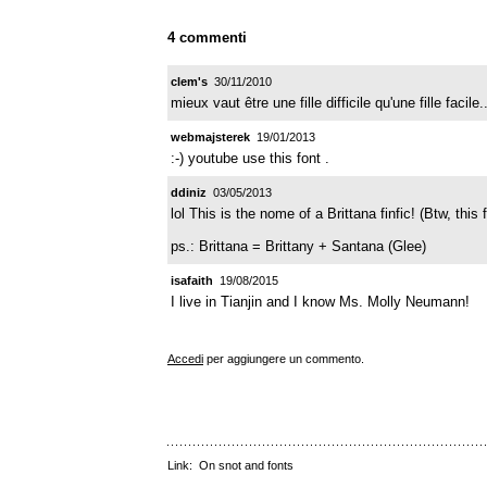
4 commenti
clem's
30/11/2010
mieux vaut être une fille difficile qu'une fille facile.
webmajsterek
19/01/2013
:-) youtube use this font .
ddiniz
03/05/2013
lol This is the nome of a Brittana finfic! (Btw, thi
ps.: Brittana = Brittany + Santana (Glee)
isafaith
19/08/2015
I live in Tianjin and I know Ms. Molly Neumann!
Accedi
per aggiungere un commento.
Link:
On snot and fonts