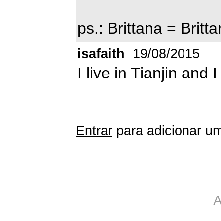
ps.: Brittana = Brit
isafaith
19/08/2015
I live in Tianjin an
Entrar
para adicionar um
A