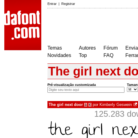
Entrar
|
Registrar
Temas
Autores
Fórum
Envia
Novidades
Top
FAQ
Ferra
The girl next d
Pré-visualização customizada
Taman
The girl next door
por
Kimberly Geswein
à
€
125.283 do