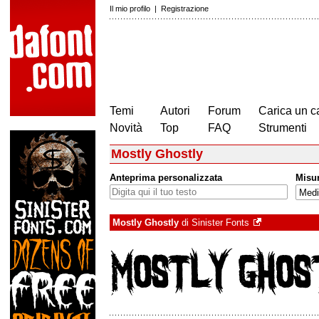
Il mio profilo
|
Registrazione
Temi
Autori
Forum
Carica un c
Novità
Top
FAQ
Strumenti
Mostly Ghostly
Anteprima personalizzata
Misu
Mostly Ghostly
di
Sinister Fonts