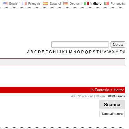
English
Français
Español
Deutsch
Italiano
Português
A
B
C
D
E
F
G
H
I
J
K
L
M
N
O
P
Q
R
S
T
U
V
W
X
Y
Z
#
in
Fantasia
>
Horror
48.572 scaricati (10 ieri)
100% Gratis
Scarica
Dona all'autore