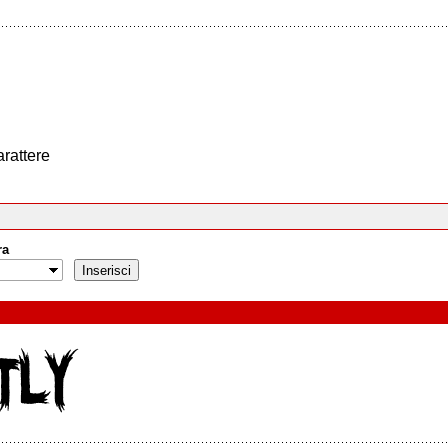
arattere
ra