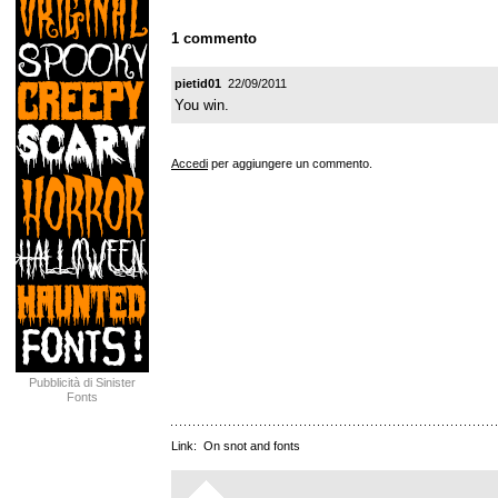
1 commento
pietid01
22/09/2011
You win.
Accedi
per aggiungere un commento.
Pubblicità di Sinister
Fonts
Link:
On snot and fonts