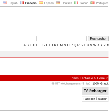
English
Français
Español
Deutsch
Italiano
Português
A
B
C
D
E
F
G
H
I
J
K
L
M
N
O
P
Q
R
S
T
U
V
W
X
Y
Z
#
dans
Fantaisie
>
Horreur
48 577 téléchargements (5 hier)
100% Gratuit
Télécharger
Faire don à l'auteur