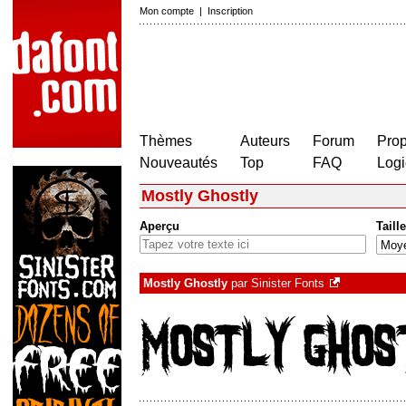
Mon compte
|
Inscription
Thèmes
Auteurs
Forum
Prop
Nouveautés
Top
FAQ
Logi
Mostly Ghostly
Aperçu
Taille
Mostly Ghostly
par
Sinister Fonts