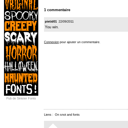
1 commentaire
pietid01
22/09/2011
You win.
Connexion
pour ajouter un commentaire.
Pub de Sinister Fonts
Liens :
On snot and fonts