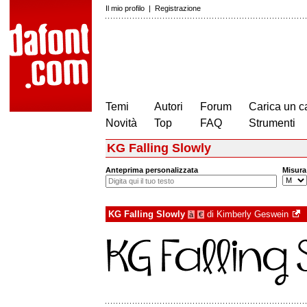
Il mio profilo
|
Registrazione
Temi
Autori
Forum
Carica un c
Novità
Top
FAQ
Strumenti
KG Falling Slowly
Anteprima personalizzata
Misura
KG Falling Slowly
di
Kimberly Geswein
à
€