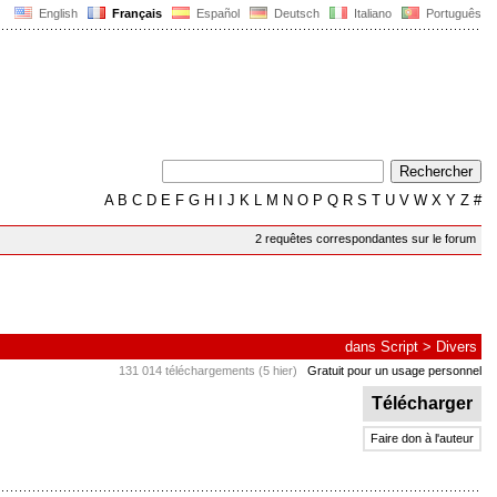
English
Français
Español
Deutsch
Italiano
Português
A
B
C
D
E
F
G
H
I
J
K
L
M
N
O
P
Q
R
S
T
U
V
W
X
Y
Z
#
2 requêtes correspondantes sur le forum
dans
Script
>
Divers
131 014 téléchargements (5 hier)
Gratuit pour un usage personnel
Télécharger
Faire don à l'auteur