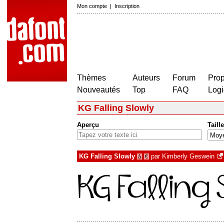
Mon compte
|
Inscription
Thèmes
Auteurs
Forum
Prop
Nouveautés
Top
FAQ
Logi
KG Falling Slowly
Aperçu
Taille
KG Falling Slowly
par
Kimberly Geswein
à
€