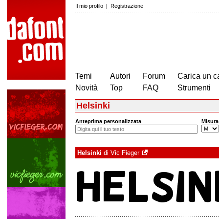
Il mio profilo
|
Registrazione
Temi
Autori
Forum
Carica un c
Novità
Top
FAQ
Strumenti
Helsinki
Anteprima personalizzata
Misura
Helsinki
di
Vic Fieger