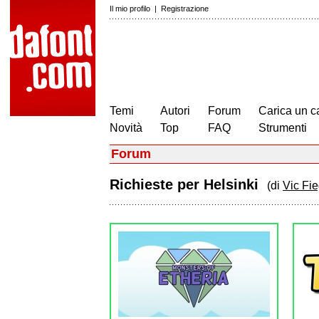
Il mio profilo
|
Registrazione
Temi
Autori
Forum
Carica un c
Novità
Top
FAQ
Strumenti
Forum
Richieste per Helsinki
(di
Vic Fi