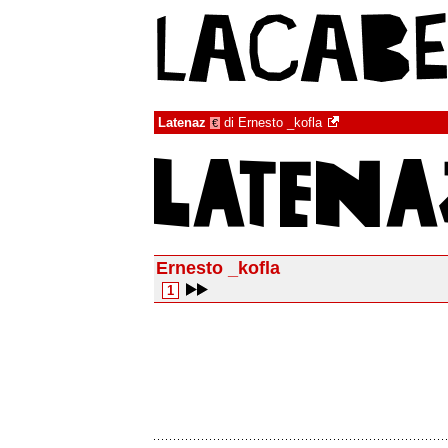
Latenaz
di
Ernesto _kofla
€
Ernesto _kofla
1