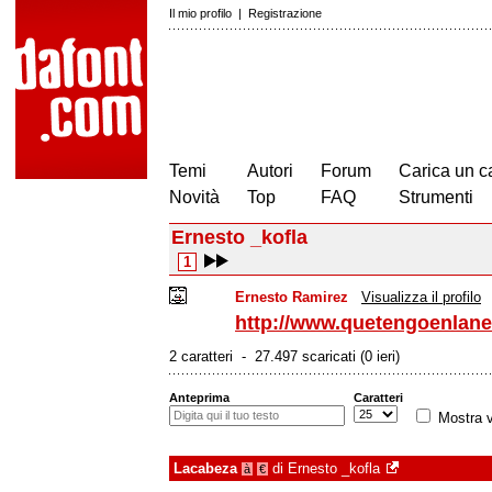
Il mio profilo
|
Registrazione
Temi
Autori
Forum
Carica un c
Novità
Top
FAQ
Strumenti
Ernesto _kofla
1
Ernesto Ramirez
Visualizza il profilo
http://www.quetengoenlan
2 caratteri - 27.497 scaricati (0 ieri)
Anteprima
Caratteri
Mostra v
Lacabeza
di
Ernesto _kofla
à
€