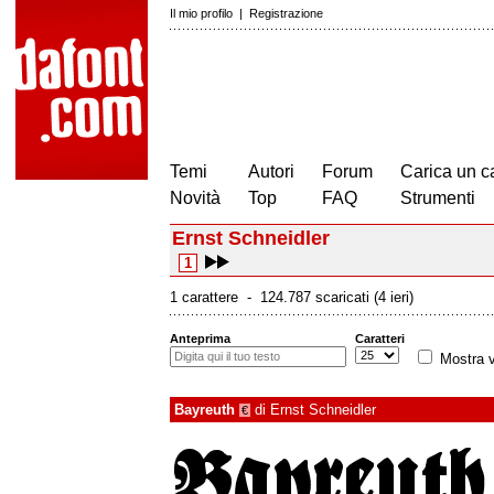
Il mio profilo
|
Registrazione
Temi
Autori
Forum
Carica un c
Novità
Top
FAQ
Strumenti
Ernst Schneidler
1
1 carattere - 124.787 scaricati (4 ieri)
Anteprima
Caratteri
Mostra v
Bayreuth
di
Ernst Schneidler
€