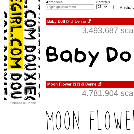
Anteprima
Caratteri
Mostra v
Baby Doll
di
Denne
€
3.493.687 scari
Moon Flower
di
Denne
à
€
4.781.904 scari
Pubblicità di Denne