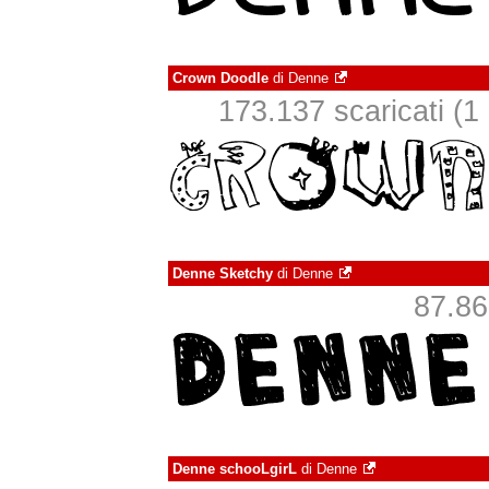
Crown Doodle
di
Denne
173.137 scaricati (1 i
Denne Sketchy
di
Denne
87.862
Denne schooLgirL
di
Denne