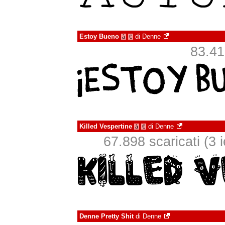
Estoy Bueno
di
Denne
à
€
83.412
Killed Vespertine
di
Denne
à
€
67.898 scaricati (3 i
Denne Pretty Shit
di
Denne