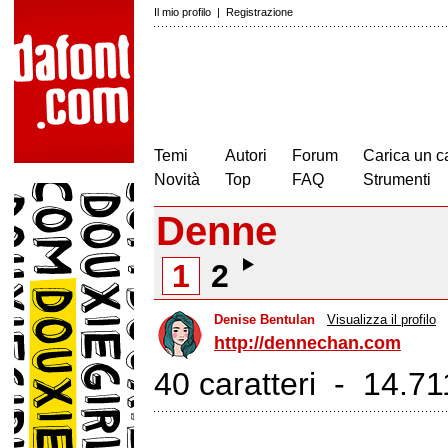
Il mio profilo
|
Registrazione
Temi
Autori
Forum
Carica un c
Novità
Top
FAQ
Strumenti
Denne
1
2
Denise Bentulan
Visualizza il profilo
http://dennechan.com
40 caratteri - 14.711