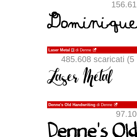
156.612
Laser Metal
di
Denne
€
485.608 scaricati (5 i
Denne's Old Handwriting
di
Denne
97.107