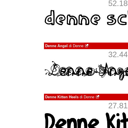
52.188
Denne Angel
di
Denne
32.449
Denne Kitten Heels
di
Denne
27.813