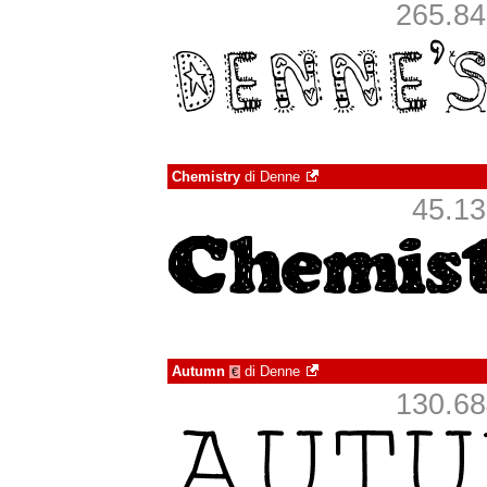
265.840
Chemistry
di
Denne
45.137
Autumn
di
Denne
€
130.684