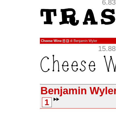
6.83
Cheese Wine
di
Benjamin Wyler
à
€
15.883
Benjamin Wyle
1