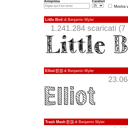
Anteprima
Caratteri
Mostra v
Little Bird
di
Benjamin Wyler
1.241.284 scaricati (7 i
Elliot
di
Benjamin Wyler
à
€
23.064
Trash Mash
di
Benjamin Wyler
à
€