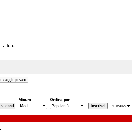
arattere
ssaggio privato
Misura
Ordina per
varianti
Più opzioni