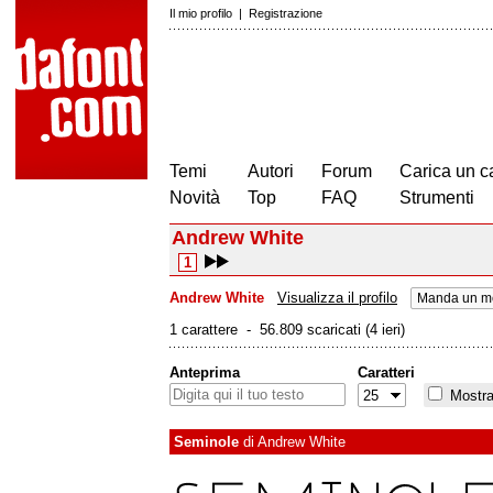
Il mio profilo
|
Registrazione
Temi
Autori
Forum
Carica un c
Novità
Top
FAQ
Strumenti
Andrew White
1
Andrew White
Visualizza il profilo
Manda un me
1 carattere - 56.809 scaricati (4 ieri)
Anteprima
Caratteri
Mostra 
Seminole
di
Andrew White