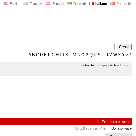
English
Français
Español
Deutsch
Italiano
Português
A
B
C
D
E
F
G
H
I
J
K
L
M
N
O
P
Q
R
S
T
U
V
W
X
Y
Z
#
3 richieste corrispondenti sul forum
in
Fantasia
>
Varie
56.809 scaricati (4 ieri)
Donationware