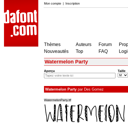
Mon compte
|
Inscription
Thèmes
Auteurs
Forum
Prop
Nouveautés
Top
FAQ
Logi
Watermelon Party
Aperçu
Taille
Watermelon Party
par
Des Gomez
WatermelonParty.ttf