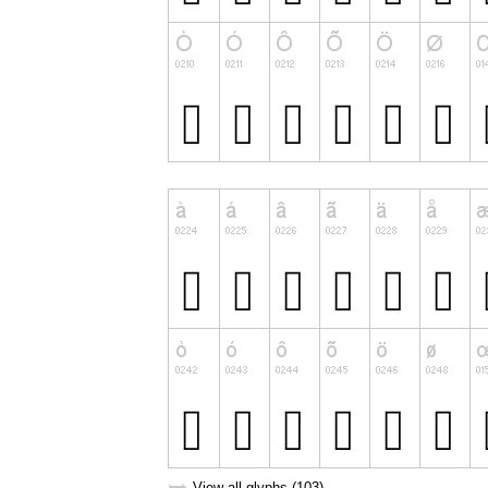
View all glyphs (103)