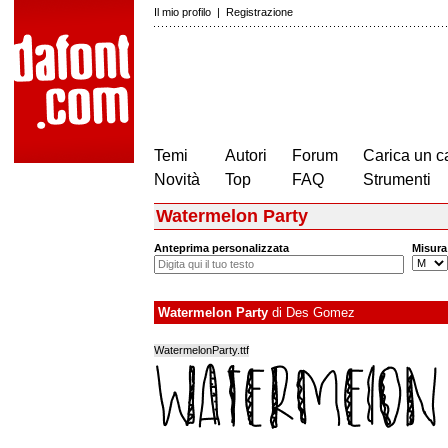
Il mio profilo
|
Registrazione
Temi
Autori
Forum
Carica un c
Novità
Top
FAQ
Strumenti
Watermelon Party
Anteprima personalizzata
Misura
Watermelon Party
di
Des Gomez
WatermelonParty.ttf