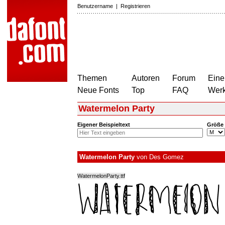
Benutzername
|
Registrieren
Themen
Autoren
Forum
Eine
Neue Fonts
Top
FAQ
Wer
Watermelon Party
Eigener Beispieltext
Größe
Watermelon Party
von
Des Gomez
WatermelonParty.ttf