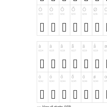
View all glyphs (103)