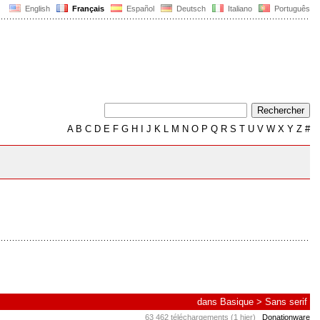
English
Français
Español
Deutsch
Italiano
Português
A
B
C
D
E
F
G
H
I
J
K
L
M
N
O
P
Q
R
S
T
U
V
W
X
Y
Z
#
dans
Basique
>
Sans serif
63 462 téléchargements (1 hier)
Donationware