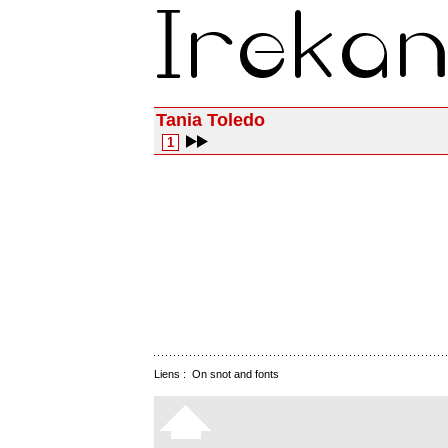
Tania Toledo
1
Liens :
On snot and fonts