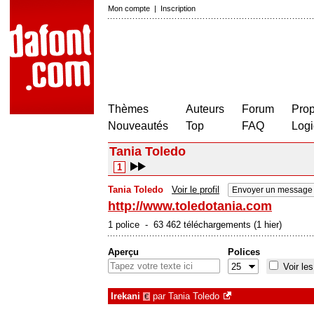
Mon compte
|
Inscription
Thèmes
Auteurs
Forum
Prop
Nouveautés
Top
FAQ
Logi
Tania Toledo
1
Tania Toledo
Voir le profil
Envoyer un message 
http://www.toledotania.com
1 police - 63 462 téléchargements (1 hier)
Aperçu
Polices
Voir les
Irekani
par
Tania Toledo
€