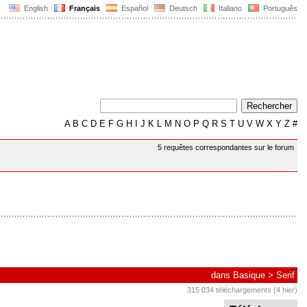
English
Français
Español
Deutsch
Italiano
Português
A
B
C
D
E
F
G
H
I
J
K
L
M
N
O
P
Q
R
S
T
U
V
W
X
Y
Z
#
5 requêtes correspondantes sur le forum
dans
Basique
>
Serif
315 034 téléchargements (4 hier)