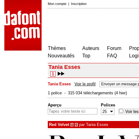
Mon compte
|
Inscription
Thèmes
Auteurs
Forum
Prop
Nouveautés
Top
FAQ
Logi
Tania Esses
1
Tania Esses
Voir le profil
Envoyer un message p
1 police - 315 034 téléchargements (4 hier)
Aperçu
Polices
Voir les
Red Velvet
par
Tania Esses
à
€