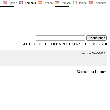
English
Français
Español
Deutsch
Italiano
Português
A
B
C
D
E
F
G
H
I
J
K
L
M
N
O
P
Q
R
S
T
U
V
W
X
Y
Z
#
Inscrit le 30/08/2012
23 posts sur le forum