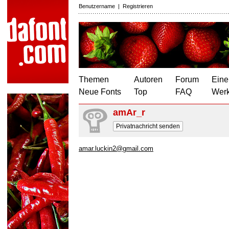
Benutzername
|
Registrieren
Themen
Autoren
Forum
Eine
Neue Fonts
Top
FAQ
Wer
amAr_r
Privatnachricht senden
amar.luckin2@gmail.com