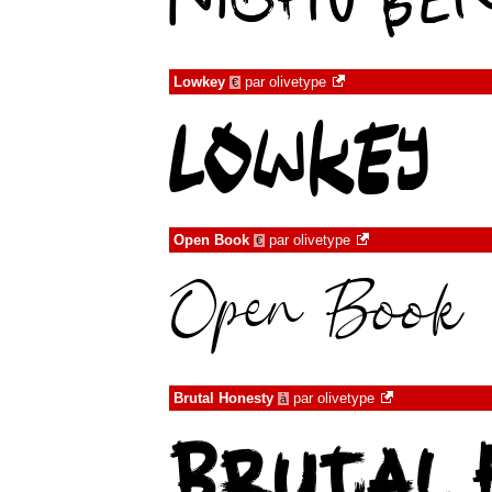
Lowkey
par
olivetype
€
Open Book
par
olivetype
€
Brutal Honesty
par
olivetype
à