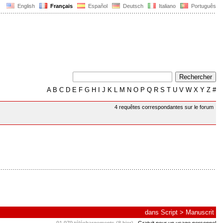
English
Français
Español
Deutsch
Italiano
Português
A
B
C
D
E
F
G
H
I
J
K
L
M
N
O
P
Q
R
S
T
U
V
W
X
Y
Z
#
4 requêtes correspondantes sur le forum
dans
Script
>
Manuscrit