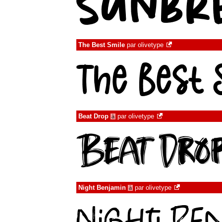
The Best Smile
par
olivetype
Beat Drop
par
olivetype
à
Night Benjamin
par
olivetype
à