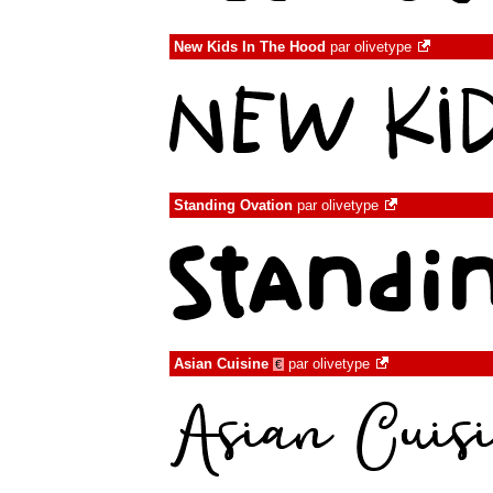
New Kids In The Hood
par
olivetype
Standing Ovation
par
olivetype
Asian Cuisine
par
olivetype
€