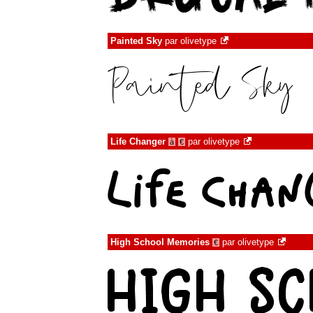
Painted Sky
par
olivetype
Life Changer
par
olivetype
à
€
High School Memories
par
olivetype
€