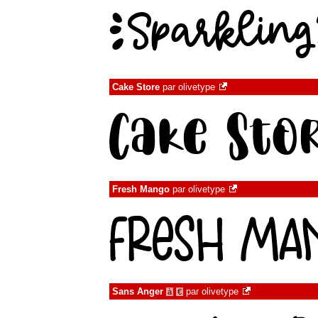
Cake Store
par
olivetype
Fresh Mango
par
olivetype
Sans Anger
par
olivetype
à
€