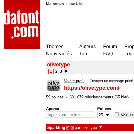
Mon compte
|
Inscription
Thèmes
Auteurs
Forum
Prop
Nouveautés
Top
FAQ
Logi
olivetype
1
2
3
Voir le profil
Envoyer un message privé
https://olivetype.com/
59 polices - 601 079 téléchargements (65 hier)
Aperçu
Polices
Voir les
Sparkling
par
olivetype
à
€