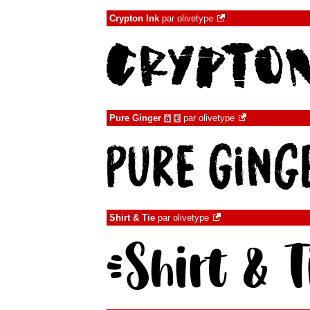
Crypton Ink
par
olivetype
Pure Ginger
par
olivetype
à
€
Shirt & Tie
par
olivetype