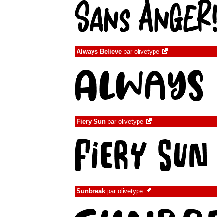
Always Believe
par
olivetype
Fiery Sun
par
olivetype
Sunbreak
par
olivetype