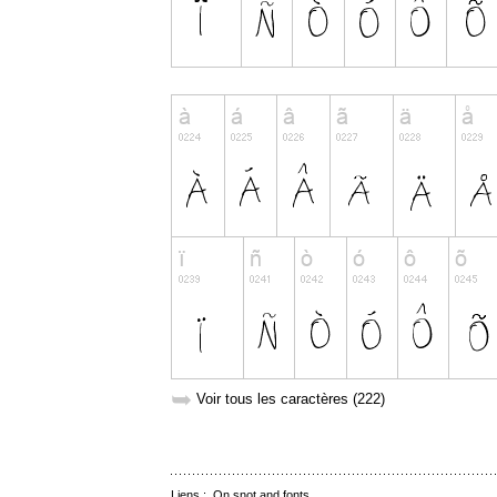
➥
Voir tous les caractères (222)
Liens :
On snot and fonts