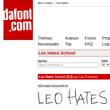
Mon compte
|
Inscription
Thèmes
Auteurs
Forum
Prop
Nouveautés
Top
FAQ
Logi
Leo Hates School
Aperçu
Taille
Leo Hates School
par
Leo Formosa
à
€
LEO Hates School MC.ttf