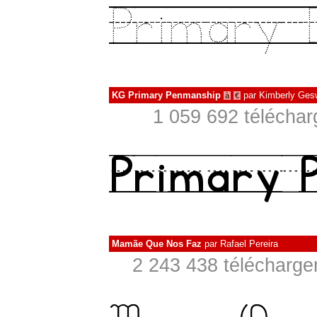
KG Primary Penmanship
par
Kimberly Ges
à
€
1 059 692 téléchar
Mamãe Que Nos Faz
par
Rafael Pereira
2 243 438 télécharge