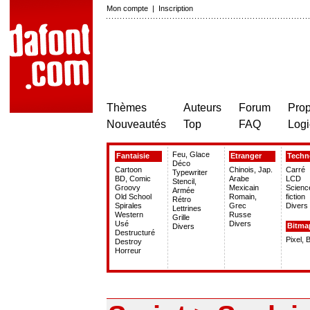
Mon compte
|
Inscription
Thèmes
Auteurs
Forum
Prop
Nouveautés
Top
FAQ
Logi
Feu, Glace
Fantaisie
Etranger
Techn
Déco
Cartoon
Chinois, Jap.
Carré
Typewriter
BD, Comic
Arabe
LCD
Stencil,
Groovy
Mexicain
Scienc
Armée
Old School
Romain,
fiction
Rétro
Spirales
Grec
Divers
Lettrines
Western
Russe
Grille
Usé
Divers
Bitma
Divers
Destructuré
Pixel, 
Destroy
Horreur