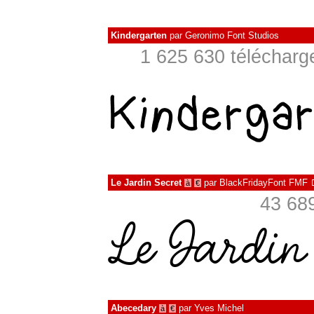
Kindergarten
par
Geronimo Font Studios
1 625 630 télécharg
Le Jardin Secret
par
BlackFridayFont FMF
à
€
43 689
Abecedary
par
Yves Michel
à
€