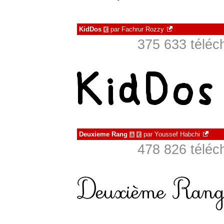
KidDos
par
Fachrur Rozzy
€
375 633 téléc
Deuxieme Rang
par
Youssef Habchi
à
€
478 826 téléc