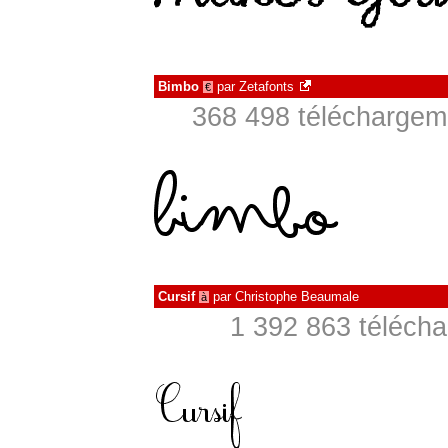
Bimbo
par
Zetafonts
€
368 498 téléchargeme
Cursif
par
Christophe Beaumale
à
1 392 863 télécha