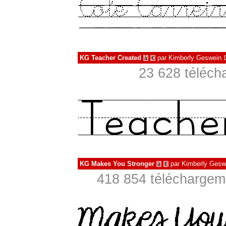
KG Teacher Created
par
Kimberly Geswein
à
€
23 628 téléch
KG Makes You Stronger
par
Kimberly Gesw
à
€
418 854 téléchargeme