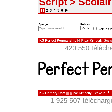
Script > Scolai
1
2
3
4
5
6
Aperçu
Polices
Voir les v
KG Perfect Penmanship
par
Kimberly Gesw
à
€
420 550 téléch
KG Primary Dots
par
Kimberly Geswein
à
€
1 925 507 télécharg