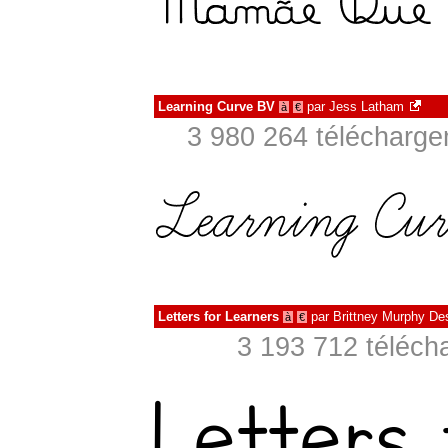
Learning Curve BV
par
Jess Latham
à
€
3 980 264 télécharge
Letters for Learners
par
Brittney Murphy De
à
€
3 193 712 téléch