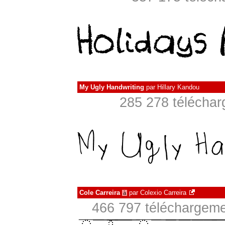
My Ugly Handwriting
par
Hillary Kandou
285 278 téléchar
Cole Carreira
par
Colexio Carreira
à
466 797 téléchargeme