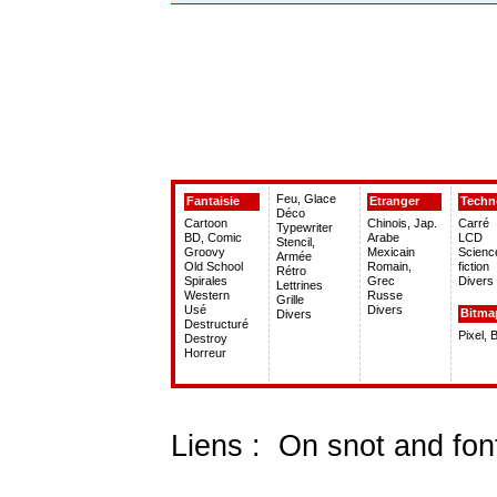
Feu, Glace
Fantaisie
Etranger
Techn
Déco
Cartoon
Chinois, Jap.
Carré
Typewriter
BD, Comic
Arabe
LCD
Stencil,
Groovy
Mexicain
Scienc
Armée
Old School
Romain,
fiction
Rétro
Spirales
Grec
Divers
Lettrines
Western
Russe
Grille
Usé
Divers
Bitma
Divers
Destructuré
Pixel, 
Destroy
Horreur
Liens :
On snot and fon