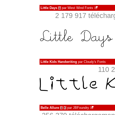
Little Days
par
West Wind Fonts
à
2 179 917 téléchar
Little Kids Handwriting
par
Cloudy's Fonts
110 2
Belle Allure
par
JBFoundry
à
€