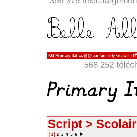
356 379 téléchargement
KG Primary Italics
par
Kimberly Geswein
à
€
568 252 téléc
Script > Scolai
1
2
3
4
5
6