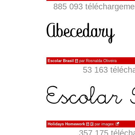
885 093 téléchargemen
Escolar Brasil
par
Rosnalda Oliveira
à
53 163 téléch
Holidays Homework
par
imagex
à
€
357 175 téléch