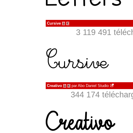
Cursive
à
€
3 119 491 téléc
Creativo
par
Abo Daniel Studio
à
€
344 174 téléchar