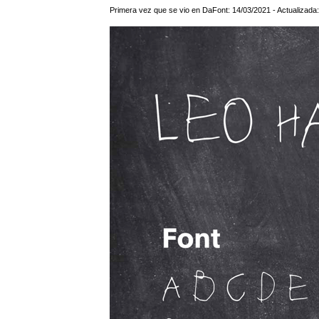
Primera vez que se vio en DaFont: 14/03/2021 - Actualizada