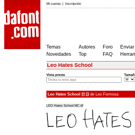
Mi cuenta
|
Inscripción
Temas
Autores
Foro
Enviar
Novedades
Top
FAQ
Herram
Leo Hates School
Vista previa
Tamañ
Leo Hates School
de
Leo Formosa
à
€
LEO Hates School MC.ttf