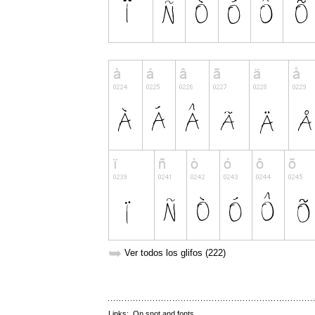
➥
Ver todos los glifos (222)
Links:
On snot and fonts