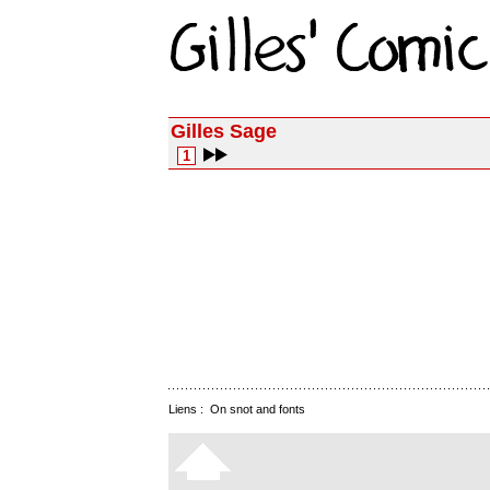
Gilles Sage
1
Liens :
On snot and fonts