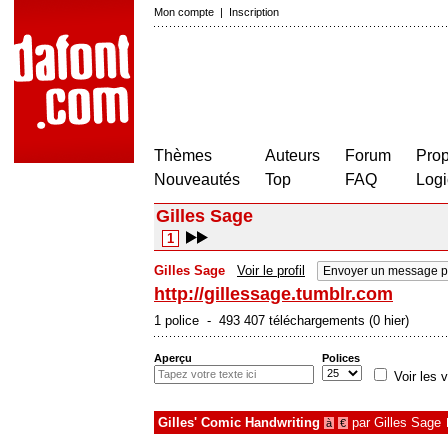
Mon compte
|
Inscription
Thèmes
Auteurs
Forum
Prop
Nouveautés
Top
FAQ
Logi
Gilles Sage
1
Gilles Sage
Voir le profil
Envoyer un message p
http://gillessage.tumblr.com
1 police - 493 407 téléchargements (0 hier)
Aperçu
Polices
Voir les v
Gilles' Comic Handwriting
par
Gilles Sage
à
€