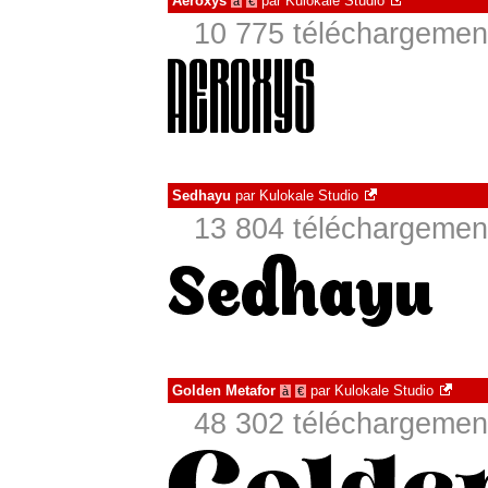
Aeroxys
par
Kulokale Studio
à
€
10 775 téléchargement
Sedhayu
par
Kulokale Studio
13 804 téléchargement
Golden Metafor
par
Kulokale Studio
à
€
48 302 téléchargement