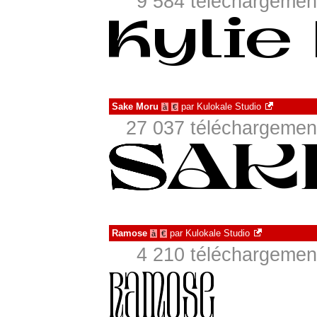
9 584 téléchargement
Sake Moru
par
Kulokale Studio
à
€
27 037 téléchargement
Ramose
par
Kulokale Studio
à
€
4 210 téléchargement