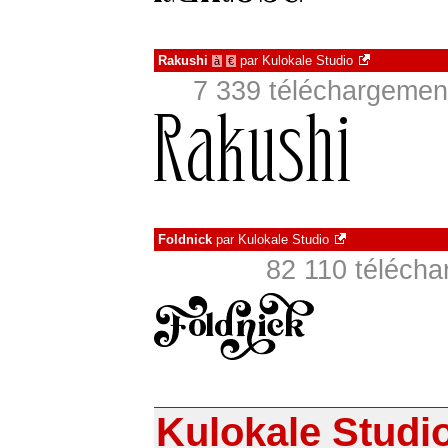
Rakushi
par
Kulokale Studio
à
€
7 339 téléchargement
Foldnick
par
Kulokale Studio
82 110 téléch
Kulokale Studi