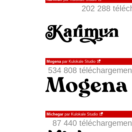
202 288 téléc
Mogena
par
Kulokale Studio
534 808 téléchargement
Michegar
par
Kulokale Studio
87 440 téléchargement