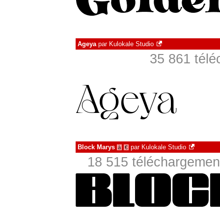
Ageya
par
Kulokale Studio
35 861 télé
Block Marys
par
Kulokale Studio
à
€
18 515 téléchargement