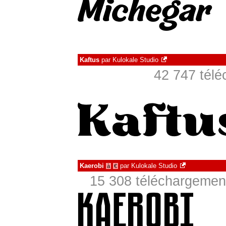
Kaftus
par
Kulokale Studio
42 747 télé
Kaerobi
par
Kulokale Studio
à
€
15 308 téléchargement