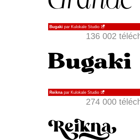
Bugaki
par
Kulokale Studio
136 002 téléc
Reikna
par
Kulokale Studio
274 000 téléc