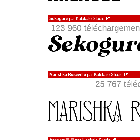
Sekogure
par
Kulokale Studio
123 960 téléchargement
Marishka Roseville
par
Kulokale Studio
25 767 télé