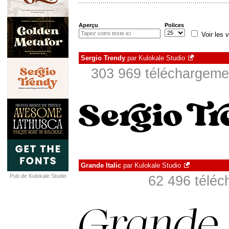
Aperçu
Polices
Voir les v
Sergio Trendy
par
Kulokale Studio
303 969 téléchargemen
Grande Italic
par
Kulokale Studio
Pub de Kulokale Studio
62 496 téléc