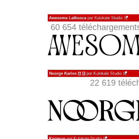
Awesome Lathusca
par
Kulokale Studio
60 654 téléchargements
Noorge Karlos
par
Kulokale Studio
à
€
22 619 téléc
Karimun
par
Kulokale Studio