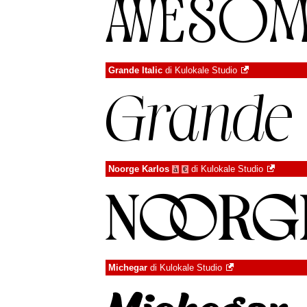
Grande Italic
di
Kulokale Studio
Noorge Karlos
di
Kulokale Studio
à
€
Michegar
di
Kulokale Studio