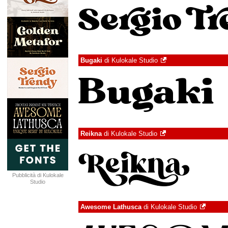
Bugaki
di
Kulokale Studio
Reikna
di
Kulokale Studio
Pubblicità di Kulokale
Studio
Awesome Lathusca
di
Kulokale Studio