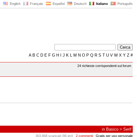
English
Français
Español
Deutsch
Italiano
Português
A
B
C
D
E
F
G
H
I
J
K
L
M
N
O
P
Q
R
S
T
U
V
W
X
Y
Z
#
24 richieste corrispondenti sul forum
in
Basico
>
Serif
303.868 scaricati (86 ieri)
2 commenti
Gratis per uso personale