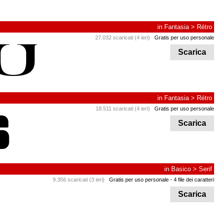
in
Fantasia
>
Rétro
27.032 scaricati (4 ieri)
Gratis per uso personale
Scarica
in
Fantasia
>
Rétro
18.511 scaricati (4 ieri)
Gratis per uso personale
Scarica
in
Basico
>
Serif
9.356 scaricati (3 ieri)
Gratis per uso personale
- 4 file dei caratteri
Scarica