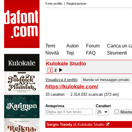
Il mio profilo
|
Registrazione
Temi
Autori
Forum
Carica un c
Novità
Top
FAQ
Strumenti
Kulokale Studio
1
2
Visualizza il profilo
Manda un messaggio privato
https://kulokale.com/
33 caratteri - 2.314.032 scaricati (373 ieri)
Anteprima
Caratteri
Mostra 
Sergio Trendy
di
Kulokale Studio