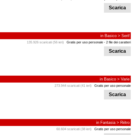
Scarica
in
Basico
>
Serif
135.926 scaricati (56 ieri)
Gratis per uso personale
- 2 file dei caratteri
Scarica
in
Basico
>
Varie
273.944 scaricati (41 ieri)
Gratis per uso personale
Scarica
in
Fantasia
>
Rétro
60.604 scaricati (38 ieri)
Gratis per uso personale