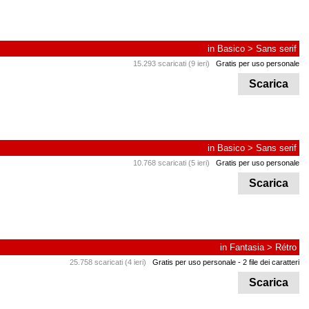
in
Basico
>
Sans serif
15.293 scaricati (9 ieri)
Gratis per uso personale
Scarica
in
Basico
>
Sans serif
10.768 scaricati (5 ieri)
Gratis per uso personale
Scarica
in
Fantasia
>
Rétro
25.758 scaricati (4 ieri)
Gratis per uso personale
- 2 file dei caratteri
Scarica