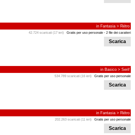
in
Fantasia
>
Rétro
42.724 scaricati (17 ieri)
Gratis per uso personale
- 2 file dei caratteri
Scarica
in
Basico
>
Serif
534.789 scaricati (16 ieri)
Gratis per uso personale
Scarica
in
Fantasia
>
Rétro
202.263 scaricati (11 ieri)
Gratis per uso personale
Scarica