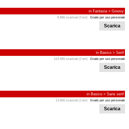
in
Fantasia
>
Groovy
8.886 scaricati (3 ieri)
Gratis per uso personale
Scarica
in
Basico
>
Serif
123.955 scaricati (2 ieri)
Gratis per uso personale
Scarica
in
Basico
>
Sans serif
13.800 scaricati (2 ieri)
Gratis per uso personale
Scarica