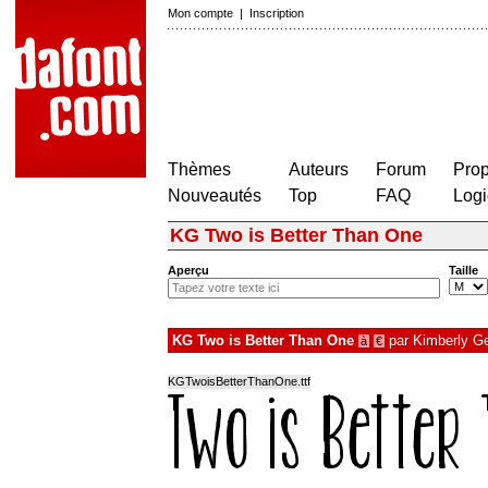
Mon compte
|
Inscription
Thèmes
Auteurs
Forum
Prop
Nouveautés
Top
FAQ
Logi
KG Two is Better Than One
Aperçu
Taille
KG Two is Better Than One
par
Kimberly G
à
€
KGTwoisBetterThanOne.ttf