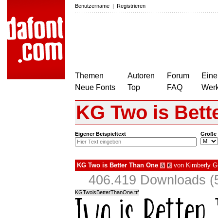
Benutzername
|
Registrieren
Themen
Autoren
Forum
Eine
Neue Fonts
Top
FAQ
Wer
KG Two is Bett
Eigener Beispieltext
Größe
KG Two is Better Than One
von
Kimberly G
à
€
406.419 Downloads (5
KGTwoisBetterThanOne.ttf