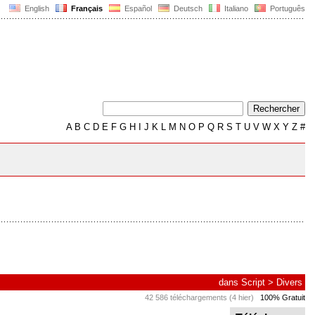
English
Français
Español
Deutsch
Italiano
Português
A
B
C
D
E
F
G
H
I
J
K
L
M
N
O
P
Q
R
S
T
U
V
W
X
Y
Z
#
dans
Script
>
Divers
42 586 téléchargements (4 hier)
100% Gratuit