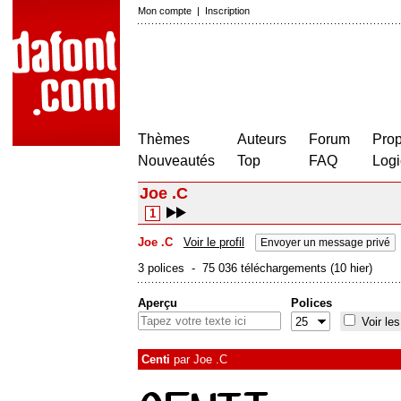
Mon compte
|
Inscription
Thèmes
Auteurs
Forum
Prop
Nouveautés
Top
FAQ
Logi
Joe .C
1
Joe .C
Voir le profil
Envoyer un message privé
3 polices - 75 036 téléchargements (10 hier)
Aperçu
Polices
Voir les
Centi
par
Joe .C