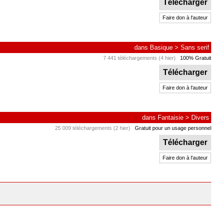
Télécharger
Faire don à l'auteur
dans
Basique
>
Sans serif
7 441 téléchargements (4 hier)
100% Gratuit
Télécharger
Faire don à l'auteur
dans
Fantaisie
>
Divers
25 009 téléchargements (2 hier)
Gratuit pour un usage personnel
Télécharger
Faire don à l'auteur