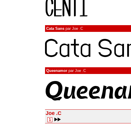
Cata Sans
par
Joe .C
Queenamor
par
Joe .C
Joe .C
1