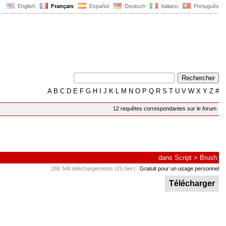
English
Français
Español
Deutsch
Italiano
Português
A
B
C
D
E
F
G
H
I
J
K
L
M
N
O
P
Q
R
S
T
U
V
W
X
Y
Z
#
12 requêtes correspondantes sur le forum
dans
Script
>
Brush
288 348 téléchargements (25 hier)
Gratuit pour un usage personnel
Télécharger