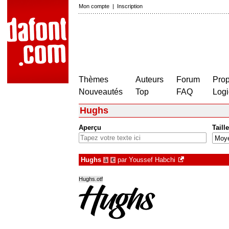
Mon compte
|
Inscription
Thèmes
Auteurs
Forum
Prop
Nouveautés
Top
FAQ
Logi
Hughs
Aperçu
Taille
Hughs
par
Youssef Habchi
à
€
Hughs.otf