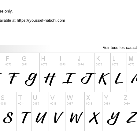
se only.
ailable at
https://youssef-habchi.com
Voir tous les carac