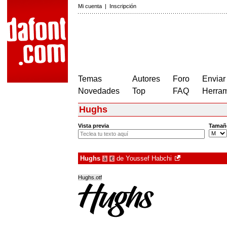
Mi cuenta
|
Inscripción
Temas
Autores
Foro
Enviar
Novedades
Top
FAQ
Herram
Hughs
Vista previa
Tamañ
Hughs
de
Youssef Habchi
à
€
Hughs.otf