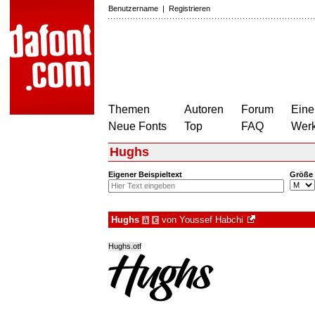
Benutzername
|
Registrieren
Themen
Autoren
Forum
Eine
Neue Fonts
Top
FAQ
Wer
Hughs
Eigener Beispieltext
Größe
Hughs
von
Youssef Habchi
à
€
Hughs.otf