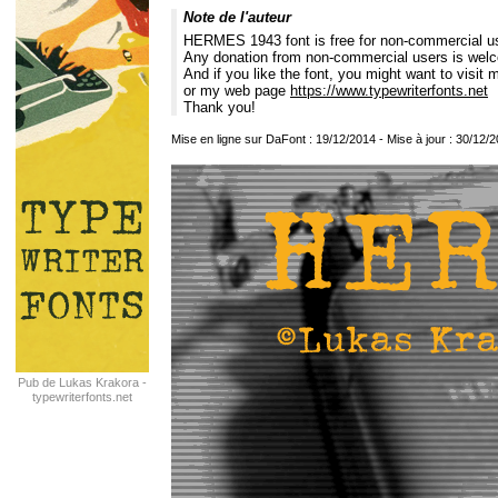
Note de l'auteur
HERMES 1943 font is free for non-commercial use
Any donation from non-commercial users is wel
And if you like the font, you might want to visi
or my web page
https://www.typewriterfonts.net
Thank you!
Mise en ligne sur DaFont : 19/12/2014 - Mise à jour : 30/12/
Pub de Lukas Krakora -
typewriterfonts.net