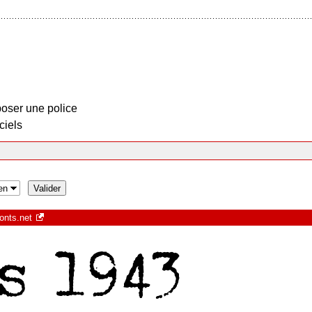
oser une police
ciels
onts.net