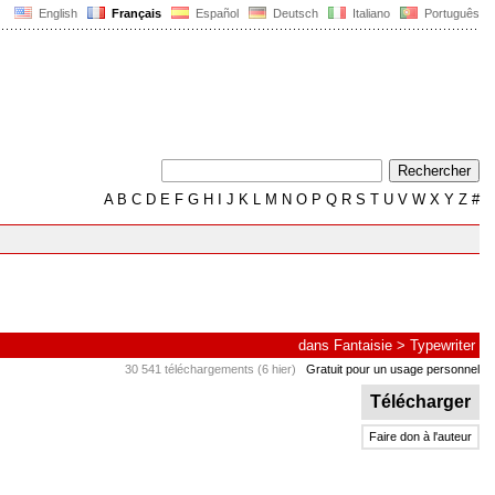
English
Français
Español
Deutsch
Italiano
Português
A
B
C
D
E
F
G
H
I
J
K
L
M
N
O
P
Q
R
S
T
U
V
W
X
Y
Z
#
dans
Fantaisie
>
Typewriter
30 541 téléchargements (6 hier)
Gratuit pour un usage personnel
Télécharger
Faire don à l'auteur