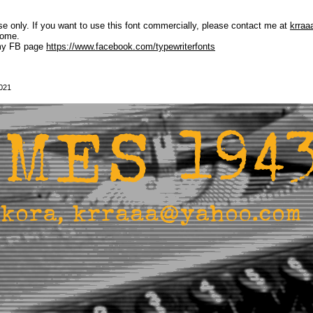
 only. If you want to use this font commercially, please contact me at
krra
come.
t my FB page
https://www.facebook.com/typewriterfonts
2021