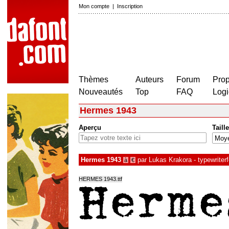
Mon compte
|
Inscription
Thèmes
Auteurs
Forum
Prop
Nouveautés
Top
FAQ
Logi
Hermes 1943
Aperçu
Taille
Hermes 1943
par
Lukas Krakora - typewriterf
à
€
HERMES 1943.ttf