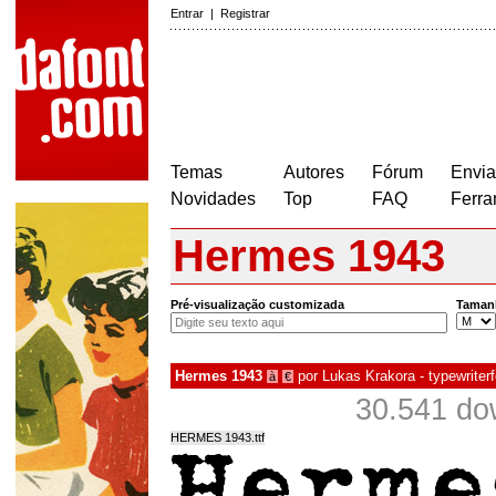
Entrar
|
Registrar
Temas
Autores
Fórum
Envia
Novidades
Top
FAQ
Ferra
Hermes 1943
Pré-visualização customizada
Taman
Hermes 1943
por
Lukas Krakora - typewriterf
à
€
30.541 do
HERMES 1943.ttf