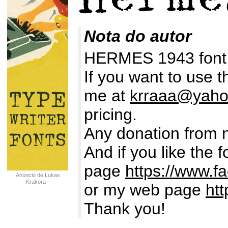
Nota do autor
HERMES 1943 font i
If you want to use t
me at
krraaa@yah
pricing.
Any donation from 
And if you like the 
page
https://www.f
Anúncio de Lukas
Krakora -
or my web page
htt
typewriterfonts.net
Thank you!