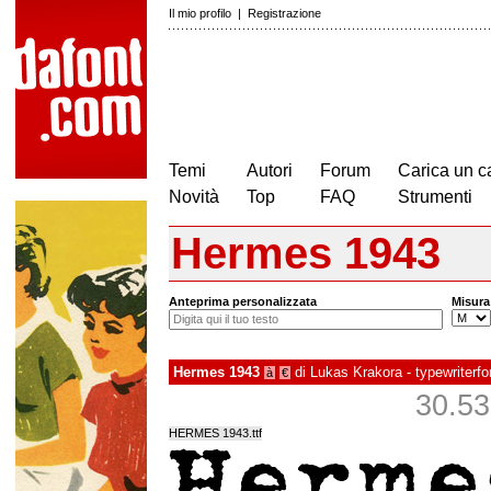
Il mio profilo
|
Registrazione
Temi
Autori
Forum
Carica un c
Novità
Top
FAQ
Strumenti
Hermes 1943
Anteprima personalizzata
Misura
Hermes 1943
di
Lukas Krakora - typewriterfo
à
€
30.535
HERMES 1943.ttf