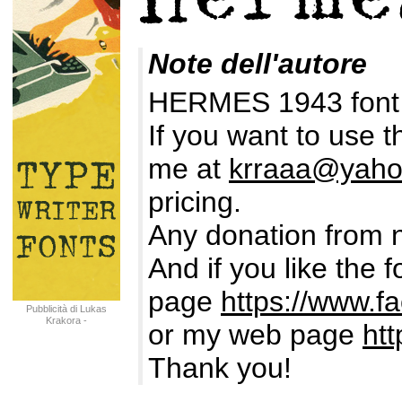
Note dell'autore
HERMES 1943 font i
If you want to use t
me at
krraaa@yah
pricing.
Any donation from 
And if you like the 
page
https://www.f
Pubblicità di Lukas
Krakora -
or my web page
htt
typewriterfonts.net
Thank you!