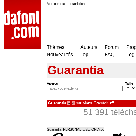
Mon compte
|
Inscription
Thèmes
Auteurs
Forum
Prop
Nouveautés
Top
FAQ
Logi
Guarantia
Aperçu
Taille
Guarantia
par
Måns Grebäck
à
€
51 391 téléch
Guarantia_PERSONAL_USE_ONLY.otf