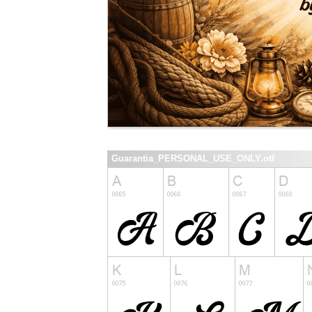
Guarantia_PERSONAL_USE_ONLY.otf