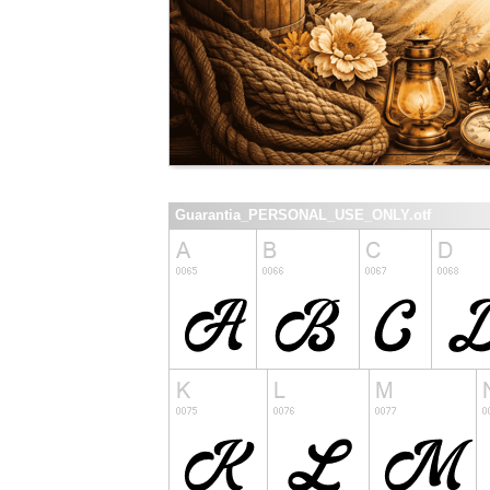
Guarantia_PERSONAL_USE_ONLY.otf