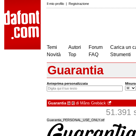
Il mio profilo
|
Registrazione
Temi
Autori
Forum
Carica un c
Novità
Top
FAQ
Strumenti
Guarantia
Anteprima personalizzata
Misura
Guarantia
di
Måns Grebäck
à
€
51.391 s
Guarantia_PERSONAL_USE_ONLY.otf