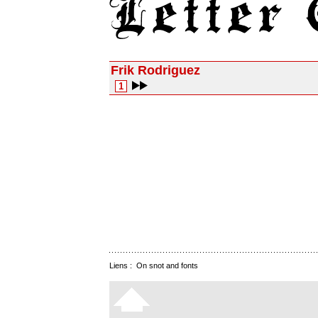
Frik Rodriguez
1
Liens :
On snot and fonts