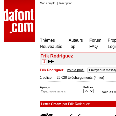
Mon compte
|
Inscription
Thèmes
Auteurs
Forum
Prop
Nouveautés
Top
FAQ
Logi
Frik Rodriguez
1
Frik Rodriguez
Voir le profil
Envoyer un messag
1 police - 29 028 téléchargements (4 hier)
Aperçu
Polices
Voir les v
Letter Cream
par
Frik Rodriguez