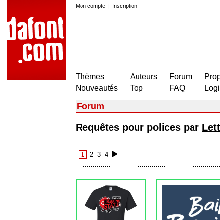
Mon compte
|
Inscription
Thèmes
Auteurs
Forum
Prop
Nouveautés
Top
FAQ
Logi
Forum
Requêtes pour polices par
Let
1
2
3
4