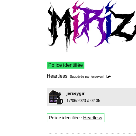
Police identifiée
Heartless
Suggérée par
jerseygirl
jerseygirl
17/06/2023 à 02:35
Police identifiée :
Heartless