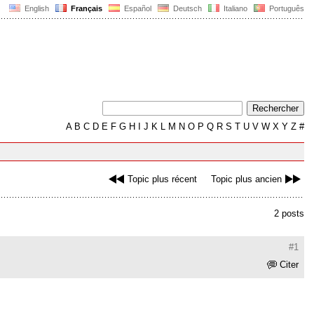
English
Français
Español
Deutsch
Italiano
Português
A
B
C
D
E
F
G
H
I
J
K
L
M
N
O
P
Q
R
S
T
U
V
W
X
Y
Z
#
Topic plus récent
Topic plus ancien
2 posts
#1
Citer