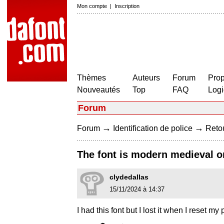
Mon compte
|
Inscription
Thèmes
Auteurs
Forum
Prop
Nouveautés
Top
FAQ
Logi
Forum
→
→
Forum
Identification de police
Retou
The font is modern medieval 
clydedallas
15/11/2024 à 14:37
I had this font but I lost it when I reset m