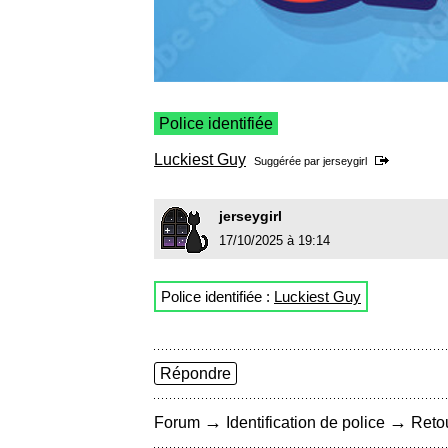
Police identifiée
Luckiest Guy
Suggérée par
jerseygirl
jerseygirl
17/10/2025 à 19:14
Police identifiée :
Luckiest Guy
Répondre
→
→
Forum
Identification de police
Retou