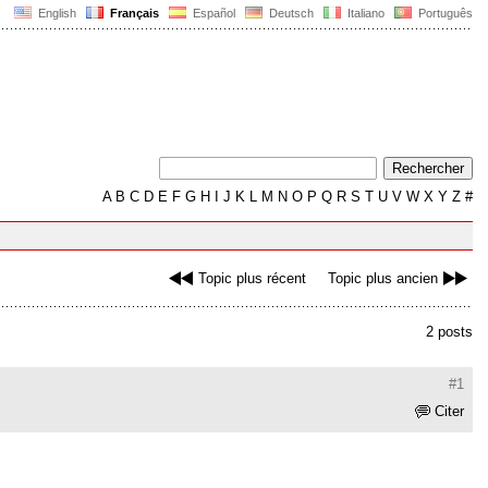
English
Français
Español
Deutsch
Italiano
Português
A
B
C
D
E
F
G
H
I
J
K
L
M
N
O
P
Q
R
S
T
U
V
W
X
Y
Z
#
Topic plus récent
Topic plus ancien
2 posts
#1
Citer