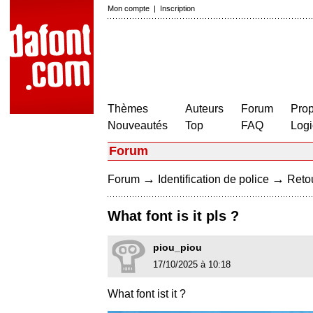
Mon compte
|
Inscription
Thèmes
Auteurs
Forum
Prop
Nouveautés
Top
FAQ
Logi
Forum
→
→
Forum
Identification de police
Retou
What font is it pls ?
piou_piou
17/10/2025 à 10:18
What font ist it ?