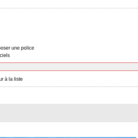
oser une police
ciels
r à la liste