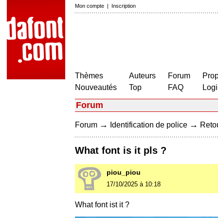
Mon compte
|
Inscription
Thèmes
Auteurs
Forum
Prop
Nouveautés
Top
FAQ
Logi
Forum
→
→
Forum
Identification de police
Retou
What font is it pls ?
piou_piou
17/10/2025 à 10:18
What font ist it ?