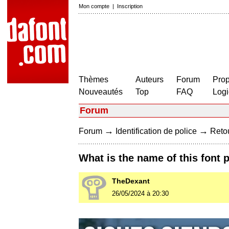
Mon compte
|
Inscription
Thèmes
Auteurs
Forum
Prop
Nouveautés
Top
FAQ
Logi
Forum
→
→
Forum
Identification de police
Retou
What is the name of this font 
TheDexant
26/05/2024 à 20:30