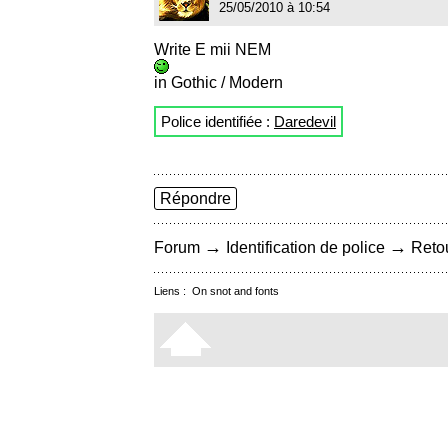
25/05/2010 à 10:54
Write E mii NEM
in Gothic / Modern
Police identifiée :
Daredevil
Répondre
→
→
Forum
Identification de police
Retou
Liens :
On snot and fonts