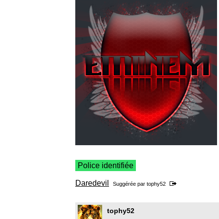
Police identifiée
Daredevil
Suggérée par
tophy52
tophy52