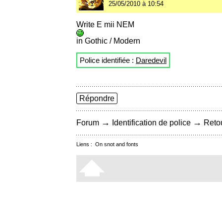
25/05/2010 à 10:54
Write E mii NEM
in Gothic / Modern
Police identifiée :
Daredevil
Répondre
→
→
Forum
Identification de police
Retou
Liens :
On snot and fonts