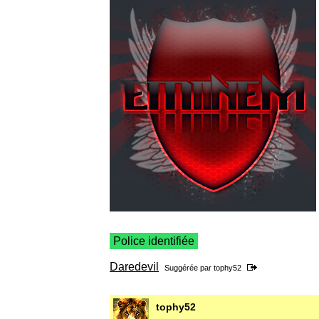
Police identifiée
Daredevil
Suggérée par
tophy52
tophy52