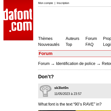
Mon compte
|
Inscription
Thèmes
Auteurs
Forum
Prop
Nouveautés
Top
FAQ
Logi
Forum
→
→
Forum
Identification de police
Retou
Don’t?
sk3let0n
11/05/2023 à 23:57
What font is the text “90’s RAVE” in?