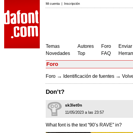
Mi cuenta
|
Inscripción
Temas
Autores
Foro
Enviar
Novedades
Top
FAQ
Herram
Foro
→
→
Foro
Identificación de fuentes
Volve
Don’t?
sk3let0n
11/05/2023 a las 23:57
What font is the text “90’s RAVE” in?