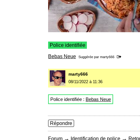
Police identifiée
Bebas Neue
Suggérée par
marty666
marty666
08/11/2022 à 11:36
Police identifiée :
Bebas Neue
Répondre
→
→
Forum
Identification de police
Retou