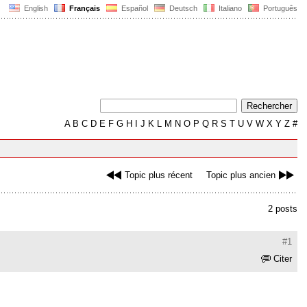
English
Français
Español
Deutsch
Italiano
Português
A
B
C
D
E
F
G
H
I
J
K
L
M
N
O
P
Q
R
S
T
U
V
W
X
Y
Z
#
Topic plus récent
Topic plus ancien
2 posts
#1
Citer