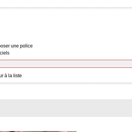
oser une police
ciels
r à la liste